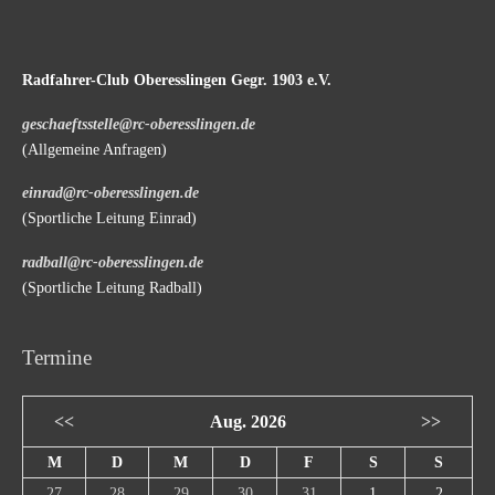
Radfahrer-Club Oberesslingen Gegr. 1903 e.V.
geschaeftsstelle@rc-oberesslingen.de
(Allgemeine Anfragen)
einrad@rc-oberesslingen.de
(Sportliche Leitung Einrad)
radball@rc-oberesslingen.de
(Sportliche Leitung Radball)
Termine
<<
Aug. 2026
>>
M
D
M
D
F
S
S
27
28
29
30
31
1
2