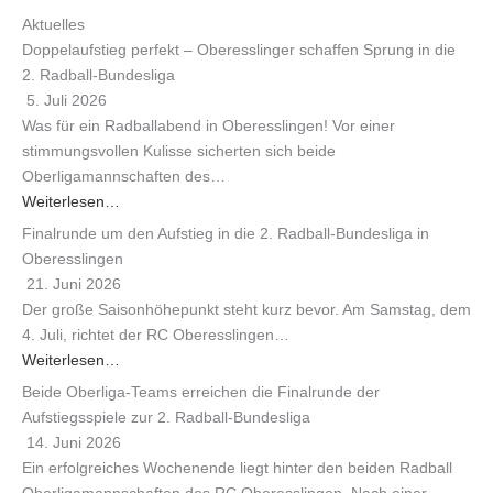
ed
Aktuelles
lad
Doppelaufstieg perfekt – Oberesslinger schaffen Sprung in die
en
2. Radball-Bundesliga
5. Juli 2026
Faceboo
Was für ein Radballabend in Oberesslingen! Vor einer
k-
Beiträge
stimmungsvollen Kulisse sicherten sich beide
immer
Oberligamannschaften des…
entsperr
Weiterlesen…
en
Finalrunde um den Aufstieg in die 2. Radball-Bundesliga in
Oberesslingen
21. Juni 2026
Der große Saisonhöhepunkt steht kurz bevor. Am Samstag, dem
4. Juli, richtet der RC Oberesslingen…
Weiterlesen…
Beide Oberliga-Teams erreichen die Finalrunde der
Aufstiegsspiele zur 2. Radball-Bundesliga
14. Juni 2026
Ein erfolgreiches Wochenende liegt hinter den beiden Radball