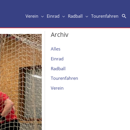
Su
Verein
Einrad
Radball
Tourenfahren
Archiv
Alles
Einrad
Radball
Tourenfahren
Verein