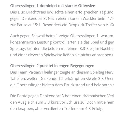
Oberesslingen 1 dominiert mit starker Offensive
Das Duo Bracht/Nas erwischte einen erfolgreichen Tag und e
gegen Denkendorf 3. Nach einem kurzen Wackler beim 1:1-A
zur Pause auf 5:1. Besonders ein Dropkick-Treffer von Auße
Auch gegen Schwaikheim 1 zeigte Oberesslingen 1, warum s
konzentrierten Leistung kontrollierten sie das Spiel und 
Spieltags krönten die beiden mit einem 8:3-Sieg im Nachb
und einer cleveren Spielweise ließen sie nichts anbrennen un
Oberesslingen 2 punktet in engen Begegnungen
Das Team Paxian/Theilinger zeigte an diesem Spieltag Nerve
Tabellenzweiten Denkendorf 2 erkämpften sie ein 3:3-Unent
die Oberesslinger hielten dem Druck stand und belohnten 
Die Partie gegen Denkendorf 3 bot einen dramatischen Ve
den Ausgleich zum 3:3 kurz vor Schluss zu. Doch mit einem 
den knappen, aber verdienten Treffer zum 4:3-Erfolg.