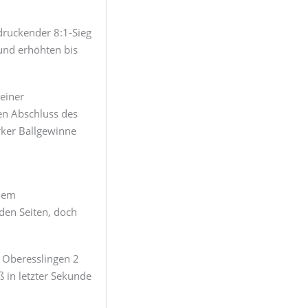
ndruckender 8:1-Sieg
und erhöhten bis
einer
en Abschluss des
rker Ballgewinne
 dem
den Seiten, doch
 Oberesslingen 2
ß in letzter Sekunde