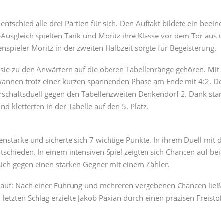
ntschied alle drei Partien für sich. Den Auftakt bildete ein beei
usgleich spielten Tarik und Moritz ihre Klasse vor dem Tor aus 
nspieler Moritz in der zweiten Halbzeit sorgte für Begeisterung.
ie zu den Anwärtern auf die oberen Tabellenränge gehören. Mit 
gewannen trotz einer kurzen spannenden Phase am Ende mit 4:2. D
arschaftsduell gegen den Tabellenzweiten Denkendorf 2. Dank sta
d kletterten in der Tabelle auf den 5. Platz.
nstärke und sicherte sich 7 wichtige Punkte. In ihrem Duell mit
schieden. In einem intensiven Spiel zeigten sich Chancen auf bei
sich gegen einen starken Gegner mit einem Zähler.
rlauf: Nach einer Führung und mehreren vergebenen Chancen ließ
letzten Schlag erzielte Jakob Paxian durch einen präzisen Freisto