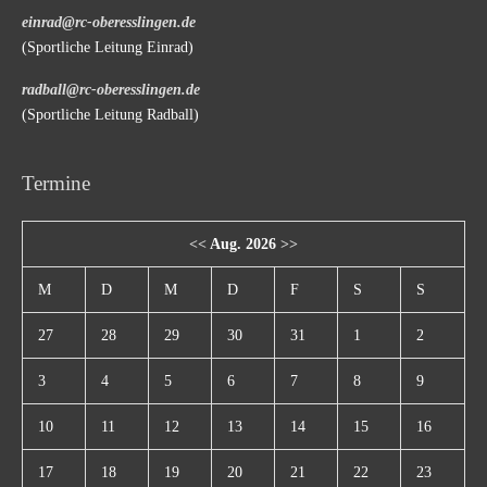
einrad@rc-oberesslingen.de
(Sportliche Leitung Einrad)
radball@rc-oberesslingen.de
(Sportliche Leitung Radball)
Termine
<<
Aug. 2026
>>
M
D
M
D
F
S
S
27
28
29
30
31
1
2
3
4
5
6
7
8
9
10
11
12
13
14
15
16
17
18
19
20
21
22
23