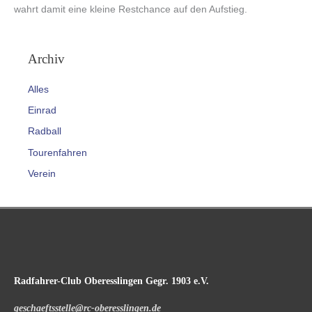
wahrt damit eine kleine Restchance auf den Aufstieg.
Archiv
Alles
Einrad
Radball
Tourenfahren
Verein
Radfahrer-Club Oberesslingen Gegr. 1903 e.V.
geschaeftsstelle@rc-oberesslingen.de