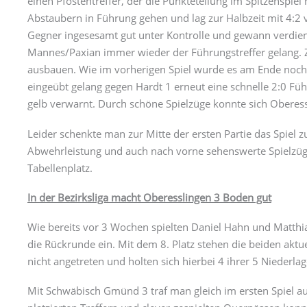
einen Pfostentreffer, der die Punkteteilung im Spitzenspie
Abstaubern in Führung gehen und lag zur Halbzeit mit 4:2
Gegner ingesesamt gut unter Kontrolle und gewann verdient
Mannes/Paxian immer wieder der Führungstreffer gelang. Zu
ausbauen. Wie im vorherigen Spiel wurde es am Ende nochm
eingeübt gelang gegen Hardt 1 erneut eine schnelle 2:0 Fü
gelb verwarnt. Durch schöne Spielzüge konnte sich Oberes
Leider schenkte man zur Mitte der ersten Partie das Spiel
Abwehrleistung und auch nach vorne sehenswerte Spielzüge 
Tabellenplatz.
In der Bezirksliga macht Oberesslingen 3 Boden gut
Wie bereits vor 3 Wochen spielten Daniel Hahn und Matthias
die Rückrunde ein. Mit dem 8. Platz stehen die beiden aktue
nicht angetreten und holten sich hierbei 4 ihrer 5 Niederlag
Mit Schwäbisch Gmünd 3 traf man gleich im ersten Spiel auf