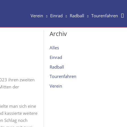
Su
Verein
Einrad
Radball
Tourenfahren
Archiv
Alles
Einrad
Radball
Tourenfahren
023 ihren zweiten
Verein
Mitten der
ielte man sich eine
nd kassierte weitere
en Schlag noch