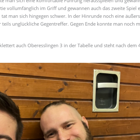
nte man sich eine komfortable Führung herausspielen und gewann
e vollumfänglich im Griff und gewannen auch das zweite Spiel e
tat man sich hingegen schwer. In der Hinrunde noch eine äußerst
er teils unglückliche Gegentreffer. Gegen Ende konnte man noch mi
ettert auch Oberesslingen 3 in der Tabelle und steht nach dem 4.