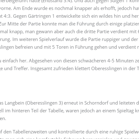
l herbeigeführt hätte (Endstand 3:4). Und auch gegen Sulgen 1 ko
 vorne. Am Ende wurde es nochmal knapper als erhofft, jedoch h
 4:3. Gegen Gärtringen 1 entwickelte sich ein wildes hin und her
r Mitte der Partie konnte man die Führung durch einige platziert
al knapp, man gewann aber auch die dritte Partie verdient mit 6
hrung. Im weiteren Spielverlauf wurde die Partie ruppiger und de
slingen befreien und mit 5 Toren in Führung gehen und verdient 
 zu einfach her. Abgesehen von diesen schwächeren 4-5 Minuten ze
und Treffer. Insgesamt zufrieden klettert Oberesslingen in der T
 Langbein (Oberesslingen 3) erneut in Schorndorf und leiteten da
ll im hinteren Teil der Tabelle, waren jedoch an einem Spieltag 
en.
 den Tabellenzweiten und kontrollierte durch eine ruhige Spielwei