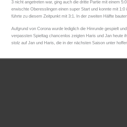
3 nicht angetreten war, ging auch die dritte Partie mit einem
erwischte Oberesslingen einen super Start und konnte mit 1:0
führte zu diesem Zeitpunkt mit 3:1. In der zweiten Hälfte baut
Aufgrund von Corona wurde lediglich die Hinrunde gespielt und
verpassten Spieltag chancenlos zeigten Haris und Jan heute ihre
stolz auf Jan und Haris, die in der nächsten Saison unter hof