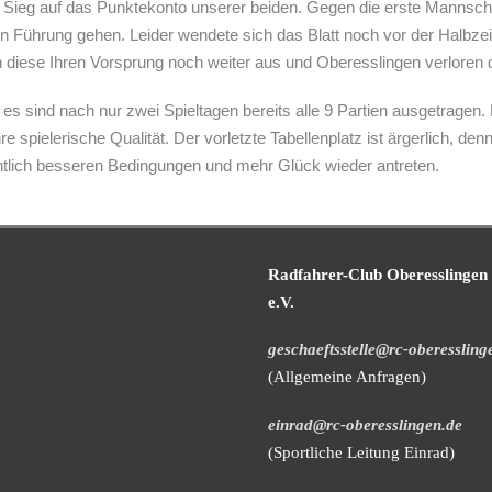
 5:0 Sieg auf das Punktekonto unserer beiden. Gegen die erste Manns
 in Führung gehen. Leider wendete sich das Blatt noch vor der Halbz
en diese Ihren Vorsprung noch weiter aus und Oberesslingen verloren di
 es sind nach nur zwei Spieltagen bereits alle 9 Partien ausgetragen.
 spielerische Qualität. Der vorletzte Tabellenplatz ist ärgerlich, den
fentlich besseren Bedingungen und mehr Glück wieder antreten.
Radfahrer-Club Oberesslingen
e.V.
geschaeftsstelle@rc-oberessling
(Allgemeine Anfragen)
einrad@rc-oberesslingen.de
(Sportliche Leitung Einrad)