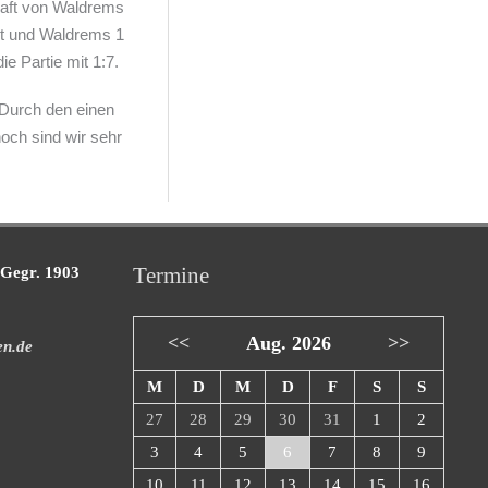
chaft von Waldrems
eit und Waldrems 1
e Partie mit 1:7.
 Durch den einen
noch sind wir sehr
Termine
 Gegr. 1903
<<
Aug. 2026
>>
en.de
M
D
M
D
F
S
S
27
28
29
30
31
1
2
3
4
5
6
7
8
9
10
11
12
13
14
15
16