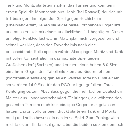
Tarik und Moritz starteten stark in das Turnier und konnten im
ersten Spiel die Mannschaft aus Hardt (bei Rottweil) deutlich mit
5:1 besiegen. Im folgenden Spiel gegen Hechtsheim
(Rheinland-Pfalz) ließen sie leider beste Torchancen ungenutzt
und mussten sich mit einem unglücklichen 1:1 begnügen. Dieser
unnötige Punktverlust war im Matchplan nicht vorgesehen und
schnell war klar, dass das Torverhältnis noch eine
entscheidende Rolle spielen würde. Also gingen Moritz und Tarik
mit voller Konzentration in das nächste Spiel gegen
Großolbersdorf (Sachsen) und konnten einen hohen 6:0 Sieg
einfahren. Gegen den Tabellenletzten aus Niedermehnen
(Nordrhein-Westfalen) gab es ein wahres Torfestival mit einem
souveränen 14:0 Sieg für den RCO. Mit gut gefülltem Tore-
Konto ging es zum Abschluss gegen die mehrfachen Deutschen
Meister aus Langenwolschendorf (Thüringen), die während des
gesamten Turniers noch kein einziges Gegentor zugelassen
hatten. Davon völlig unbeeindruckt starteten Tarik und Moritz
mutig und selbstbewusst in das letzte Spiel. Zum Punktgewinn
reichte es am Ende nicht ganz, aber die beiden setzten dennoch